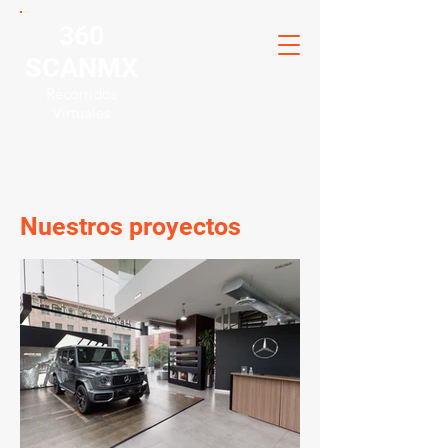
360
SCANMX
Recorridos
Virtuales
Nuestros proyectos